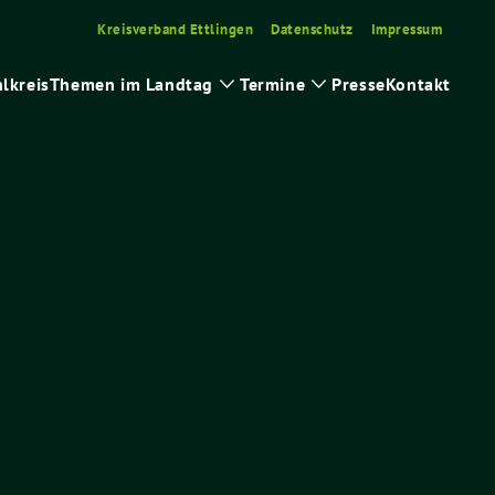
Kreisverband Ettlingen
Datenschutz
Impressum
lkreis
Themen im Landtag
Termine
Presse
Kontakt
e
Zeige
Zeige
rmenü
Untermenü
Untermenü