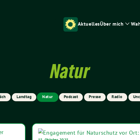
Aktuelles
Über mich
Wah
Zeig
Unte
Natur
äch
Landtag
Natur
Podcast
Presse
Radio
Unc
15. Oktober 2025