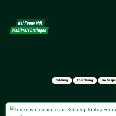
Weiter
zum
Inhalt
Kai Keune MdL
Wahlkreis Ettlingen
Bildung
Forschung
Im Gespr