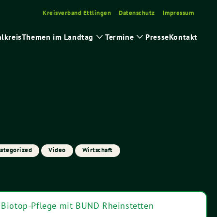
Kreisverband Ettlingen
Datenschutz
Impressum
lkreis
Themen im Landtag
Termine
Presse
Kontakt
e
Zeige
Zeige
rmenü
Untermenü
Untermenü
ategorized
Video
Wirtschaft