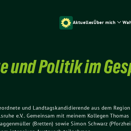
Aktuelles
Über mich
Wah
Zeig
Unte
e und Politik im Ge
eordnete und Landtagskandidierende aus dem Region
lsruhe e.V.. Gemeinsam mit meinem Kollegen Thomas 
ggenmüller (Bretten) sowie Simon Schwarz (Pforzheim