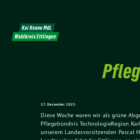
Weiter
zum
Inhalt
Kai Keune MdL
Wahlkreis Ettlingen
Pfleg
17. Dezember 2025
Diese Woche waren wir als grüne Abg
Pflegebündnis TechnologieRegion Kar
unserem Landesvorsitzenden Pascal Ha