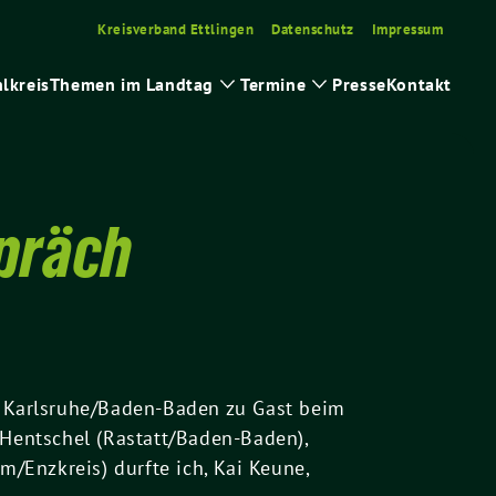
Kreisverband Ettlingen
Datenschutz
Impressum
lkreis
Themen im Landtag
Termine
Presse
Kontakt
e
Zeige
Zeige
rmenü
Untermenü
Untermenü
spräch
 Karlsruhe/Baden-Baden zu Gast beim
Hentschel (Rastatt/Baden-Baden),
/Enzkreis) durfte ich, Kai Keune,